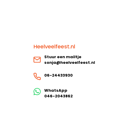
Heelveelfeest.nl
Stuur een mailtje
sonja@heelveelfeest.nl
06-24433930
WhatsApp
046-2043862