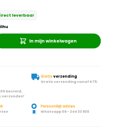
irect leverbaar
ilhu
In mijn winkelwagen
Gratis
verzending
Gratis verzending vanaf €75.
00 besteld,
L verzonden!
rk
Persoonllijk advies
nten
Whatsapp 06 - 244 33 930