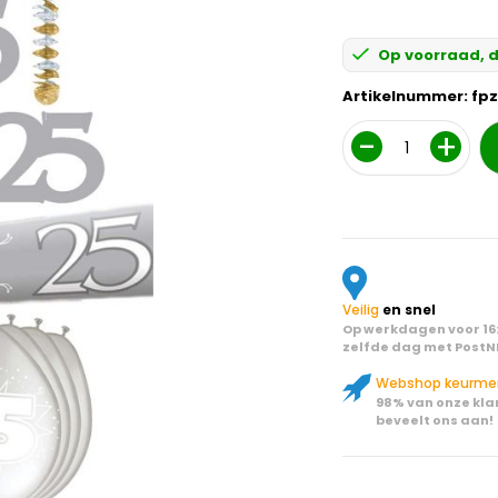
Op voorraad, d
Artikelnummer:
fpz
Aantal
Veilig
en snel
Op werkdagen voor 16:
zelfde dag met PostN
Webshop keurme
98% van onze kla
beveelt ons aan!