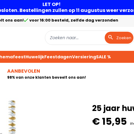
LET OP!
gesloten. Bestellingen zullen op 11 augustus weer ver
lt ons aan!
voor 16:00 besteld, zelfde dag verzonden
Zoeken
Themafeest
Huwelijk
Feestdagen
Versiering
SALE %
AANBEVOLEN
98% van onze klanten beveelt ons aan!
25 jaar hu
€ 15,95
in