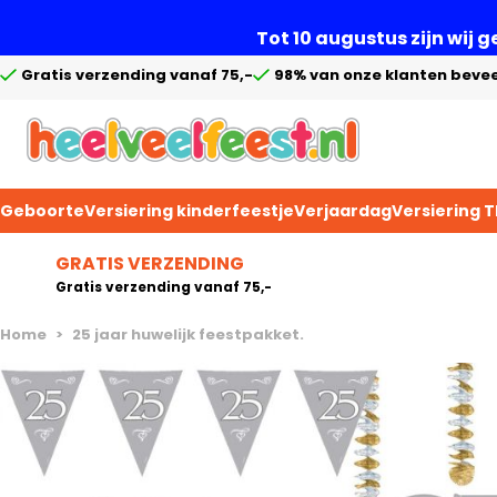
Tot 10 augustus zijn wij 
Gratis verzending vanaf 75,-
98% van onze klanten bevee
Geboorte
Versiering kinderfeestje
Verjaardag
Versiering 
Ga naar de inhoud
GRATIS VERZENDING
Gratis verzending vanaf 75,-
Home
>
25 jaar huwelijk feestpakket.