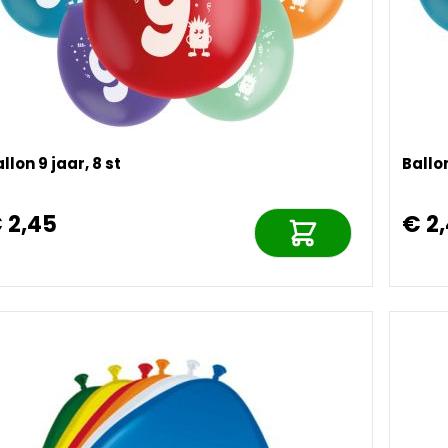
llon 9 jaar, 8 st
Ballo
 2,45
€ 2