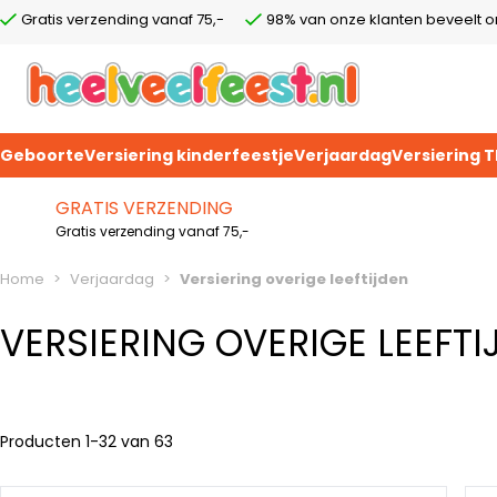
Gratis verzending vanaf 75,-
98% van onze klanten beveelt o
Geboorte
Versiering kinderfeestje
Verjaardag
Versiering 
Ga naar de inhoud
GRATIS VERZENDING
Gratis verzending vanaf 75,-
Home
>
Verjaardag
>
Versiering overige leeftijden
VERSIERING OVERIGE LEEFTI
Producten
1
-
32
van
63