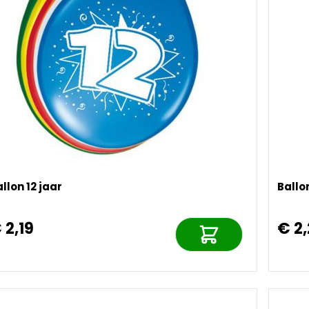
llon 12 jaar
Ballo
 2,19
€ 2