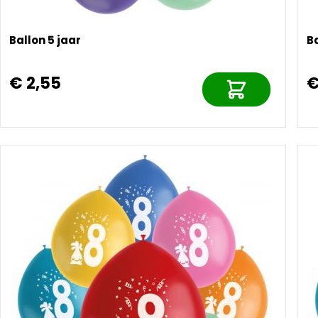
Ballon 5 jaar
Ba
€ 2,55
€