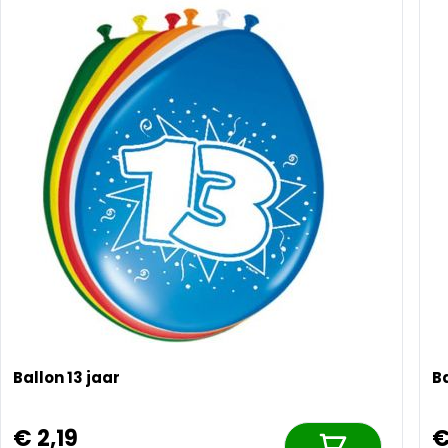
Ballon 13 jaar
Ba
€ 2,19
€