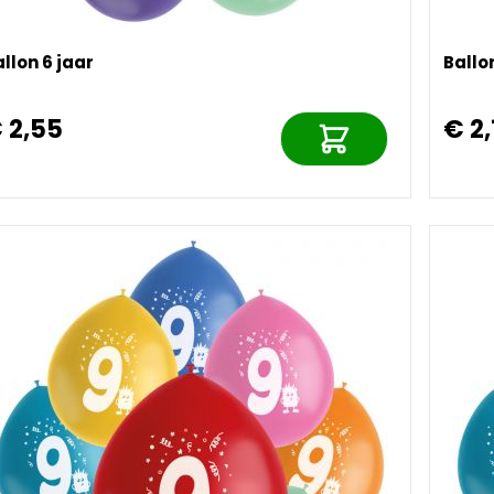
llon 6 jaar
Ballo
 2,55
€ 2,