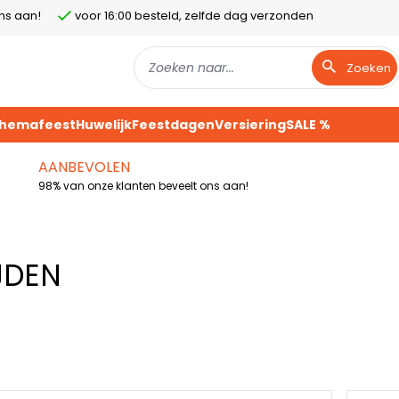
ns aan!
voor 16:00 besteld, zelfde dag verzonden
Zoeken
Themafeest
Huwelijk
Feestdagen
Versiering
SALE %
AANBEVOLEN
98% van onze klanten beveelt ons aan!
JDEN