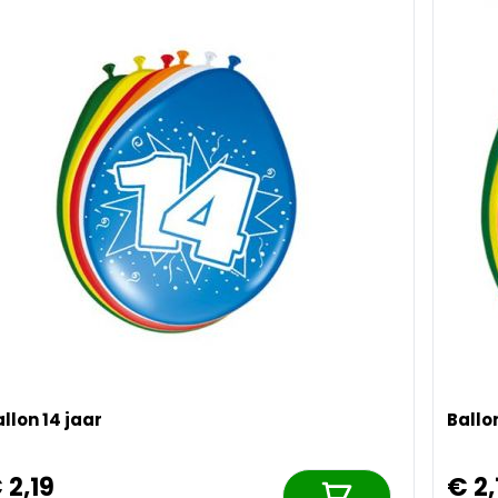
llon 14 jaar
Ballo
 2,19
€ 2,