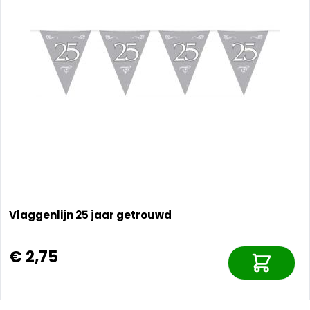
Vlaggenlijn 25 jaar getrouwd
€ 2,75