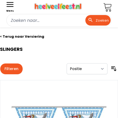
Wink
Menu
Zoeken
Ga naar de inhoud
< Terug naar Versiering
SLINGERS
Filteren