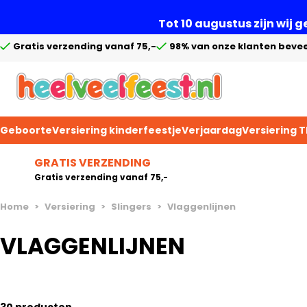
Tot 10 augustus zijn wij 
Gratis verzending vanaf 75,-
98% van onze klanten bevee
Geboorte
Versiering kinderfeestje
Verjaardag
Versiering 
Ga naar de inhoud
GRATIS VERZENDING
Gratis verzending vanaf 75,-
Home
>
Versiering
>
Slingers
>
Vlaggenlijnen
VLAGGENLIJNEN