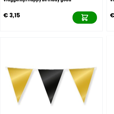
€ 3,15
€