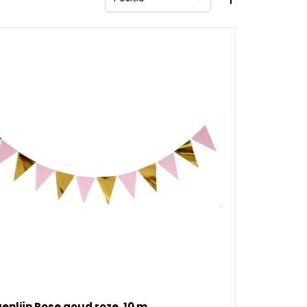
Sorteer op
enlijn Rose goud roze, 10 m