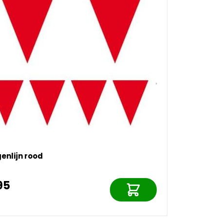
enlijn rood
95