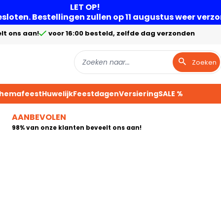
LET OP!
gesloten. Bestellingen zullen op 11 augustus weer ver
lt ons aan!
voor 16:00 besteld, zelfde dag verzonden
Zoeken
Themafeest
Huwelijk
Feestdagen
Versiering
SALE %
AANBEVOLEN
98% van onze klanten beveelt ons aan!