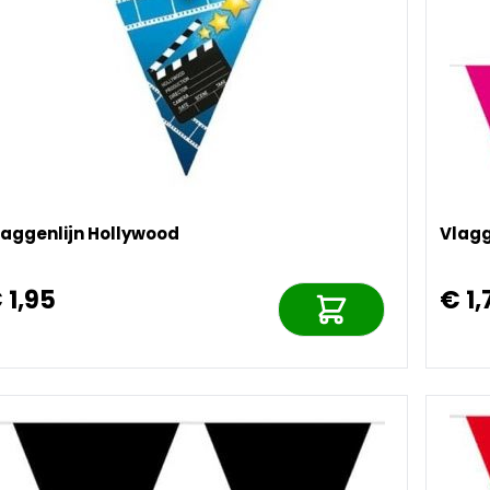
laggenlijn Hollywood
Vlagg
 1,95
€ 1,