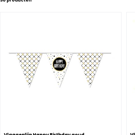
30
producten
Vlaggenlijn Happy Birthday goud
Vl