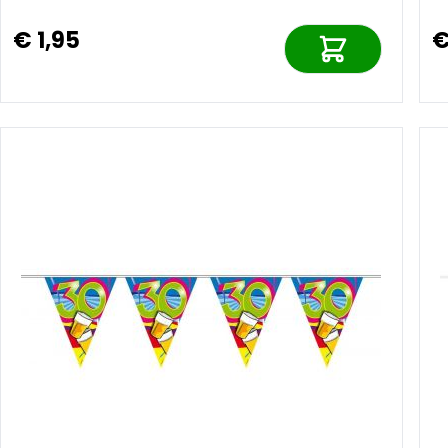
€ 1,95
€