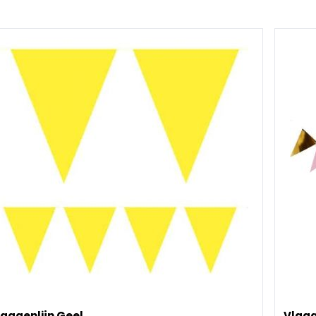
aggenlijn Geel.
Vlagg