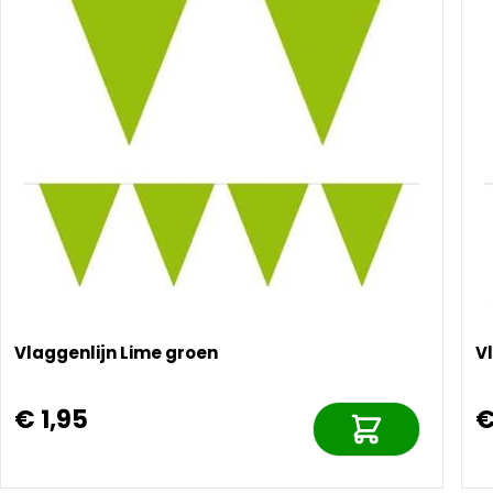
Vlaggenlijn Lime groen
V
€ 1,95
€