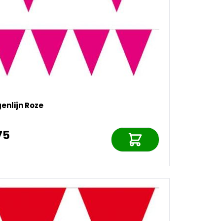
enlijn Roze
75