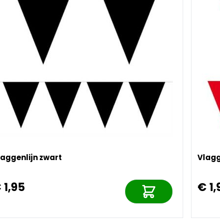
laggenlijn zwart
Vlagg
 1,95
€ 1,