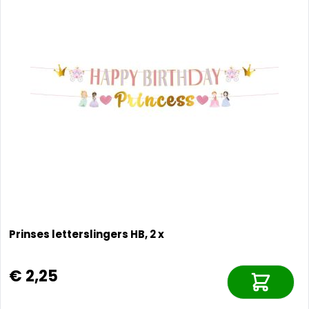
Prinses letterslingers HB, 2 x
€ 2,25