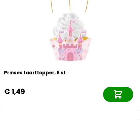
Prinses taarttopper, 6 st
€ 1,49