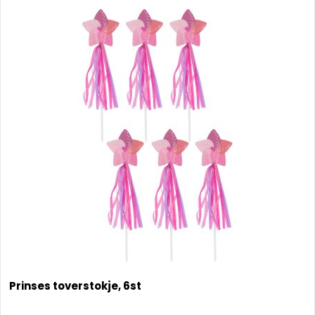
Prinses toverstokje, 6st