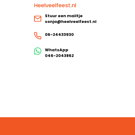
Heelveelfeest.nl
Stuur een mailtje
sonja@heelveelfeest.nl
06-24433930
WhatsApp
046-2043862