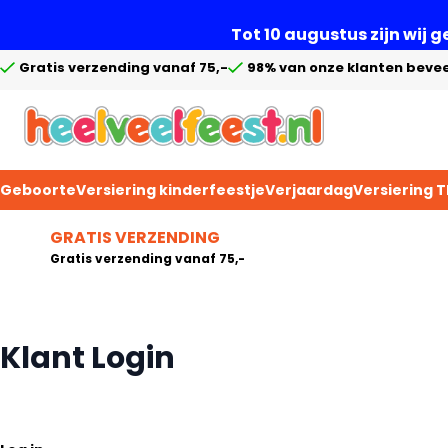
Tot 10 augustus zijn wij 
Gratis verzending vanaf 75,-
98% van onze klanten bevee
Geboorte
Versiering kinderfeestje
Verjaardag
Versiering 
Ga naar de inhoud
GRATIS VERZENDING
Gratis verzending vanaf 75,-
Klant Login