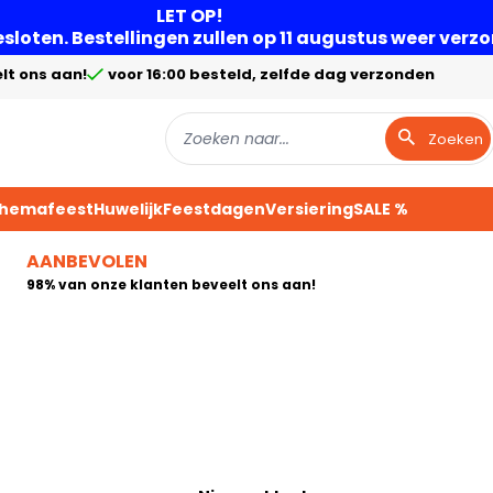
LET OP!
gesloten. Bestellingen zullen op 11 augustus weer ver
lt ons aan!
voor 16:00 besteld, zelfde dag verzonden
Zoeken
Themafeest
Huwelijk
Feestdagen
Versiering
SALE %
AANBEVOLEN
98% van onze klanten beveelt ons aan!