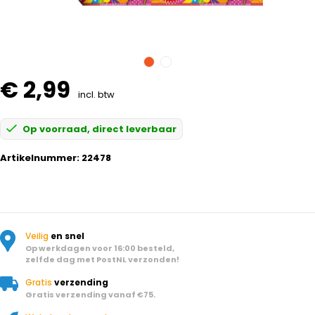
€ 2,99
incl. btw
Op voorraad, direct leverbaar
Artikelnummer:
22478
Veilig
en snel
Op werkdagen voor 16:00 besteld,
zelfde dag met PostNL verzonden!
Gratis
verzending
Gratis verzending vanaf €75.