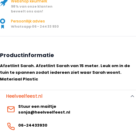
Webshop keurmerk
98% van onze klanten
beveelt ons aan!
Persoonllijk advies
Whatsapp 06 - 244 33 930
Productinformatie
Afzetlint Sarah. Afzetlint Sarah van 15 meter. Leuk om in de
tuin te spannen zodat iedereen ziet waar Sarah woont.
Materiaal Plastic
Heelveelfeest.nl
Stuur een mailtje
sonja@heelveelfeest.nl
06-24433930