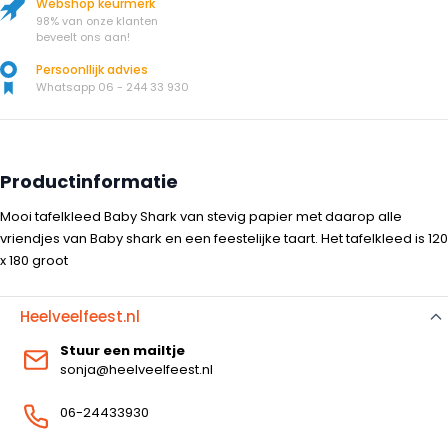
Webshop keurmerk
98% van onze klanten
beveelt ons aan!
Persoonllijk advies
Whatsapp 06 - 244 33 930
Productinformatie
Mooi tafelkleed Baby Shark van stevig papier met daarop alle
vriendjes van Baby shark en een feestelijke taart. Het tafelkleed is 120
x 180 groot
Heelveelfeest.nl
Stuur een mailtje
sonja@heelveelfeest.nl
06-24433930