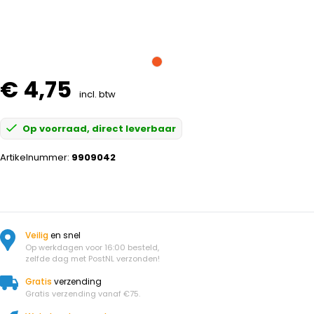
€ 4,75
incl. btw
Op voorraad, direct leverbaar
Artikelnummer:
9909042
Veilig
en snel
Op werkdagen voor 16:00 besteld,
zelfde dag met PostNL verzonden!
Gratis
verzending
Gratis verzending vanaf €75.