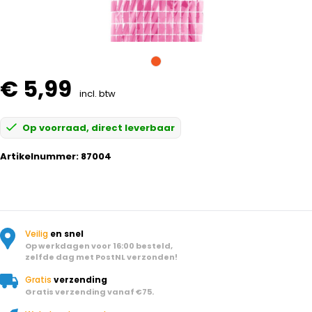
€ 5,99
incl. btw
Op voorraad, direct leverbaar
Artikelnummer:
87004
Veilig
en snel
Op werkdagen voor 16:00 besteld,
zelfde dag met PostNL verzonden!
Gratis
verzending
Gratis verzending vanaf €75.