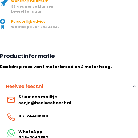
Webshop keurmerk
98% van onze klanten
beveelt ons aan!
Persoonllijk advies
Whatsapp 06 - 244 33 930
Productinformatie
Backdrop roze van 1 meter breed en 2 meter hoog.
Heelveelfeest.nl
Stuur een mailtje
sonja@heelveelfeest.nl
06-24433930
WhatsApp
046-2043862