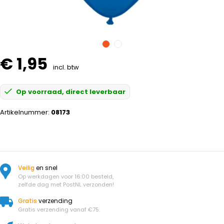
€ 1,95
incl. btw
Op voorraad, direct leverbaar
Artikelnummer:
08173
Veilig
en snel
Op werkdagen voor 16:00 besteld,
zelfde dag met PostNL verzonden!
Gratis
verzending
Gratis verzending vanaf €75.