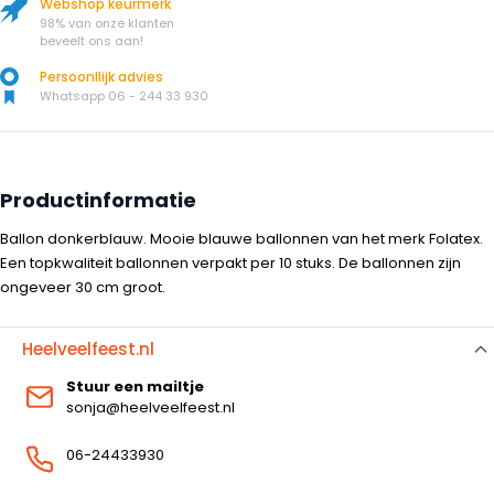
Webshop keurmerk
98% van onze klanten
beveelt ons aan!
Persoonllijk advies
Whatsapp 06 - 244 33 930
Productinformatie
Ballon donkerblauw. Mooie blauwe ballonnen van het merk Folatex.
Een topkwaliteit ballonnen verpakt per 10 stuks. De ballonnen zijn
ongeveer 30 cm groot.
Heelveelfeest.nl
Stuur een mailtje
sonja@heelveelfeest.nl
06-24433930