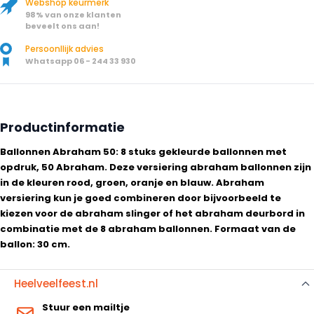
Webshop keurmerk
98% van onze klanten
beveelt ons aan!
Persoonllijk advies
Whatsapp 06 - 244 33 930
Productinformatie
Ballonnen Abraham 50: 8 stuks gekleurde ballonnen met
opdruk, 50 Abraham. Deze versiering abraham ballonnen zijn
in de kleuren rood, groen, oranje en blauw. Abraham
versiering kun je goed combineren door bijvoorbeeld te
kiezen voor de abraham slinger of het abraham deurbord in
combinatie met de 8 abraham ballonnen. Formaat van de
ballon: 30 cm.
Heelveelfeest.nl
Stuur een mailtje