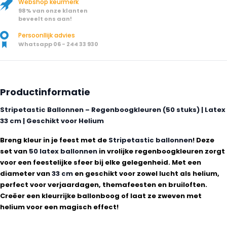
Webshop keurmerk
98% van onze klanten
beveelt ons aan!
Persoonllijk advies
Whatsapp 06 - 244 33 930
Productinformatie
Stripetastic Ballonnen – Regenboogkleuren (50 stuks) | Latex
33 cm | Geschikt voor Helium
Breng kleur in je feest met de
Stripetastic ballonnen
! Deze
set van
50 latex ballonnen
in vrolijke regenboogkleuren zorgt
voor een feestelijke sfeer bij elke gelegenheid. Met een
diameter van
33 cm
en geschikt voor zowel lucht als helium,
perfect voor verjaardagen, themafeesten en bruiloften.
Creëer een kleurrijke ballonboog of laat ze zweven met
helium voor een magisch effect!