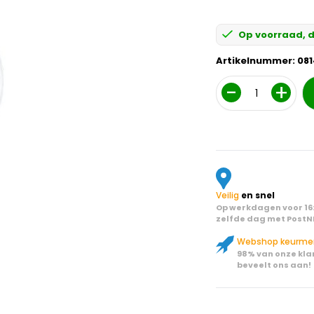
Op voorraad, d
Artikelnummer:
081
Aantal
Veilig
en snel
Op werkdagen voor 16:
zelfde dag met PostN
Webshop keurme
98% van onze kla
beveelt ons aan!