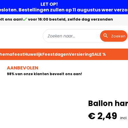
LET OP!
gesloten. Bestellingen zullen op 11 augustus weer ver
lt ons aan!
voor 16:00 besteld, zelfde dag verzonden
Zoeken
Themafeest
Huwelijk
Feestdagen
Versiering
SALE %
AANBEVOLEN
98% van onze klanten beveelt ons aan!
Ballon har
€ 2,49
incl