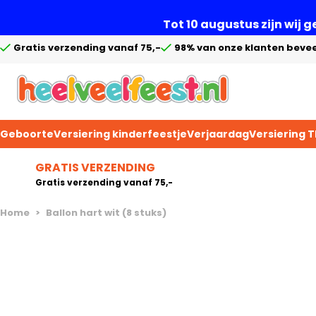
Tot 10 augustus zijn wij 
Gratis verzending vanaf 75,-
98% van onze klanten bevee
Geboorte
Versiering kinderfeestje
Verjaardag
Versiering 
Ga naar de inhoud
GRATIS VERZENDING
Gratis verzending vanaf 75,-
Home
>
Ballon hart wit (8 stuks)