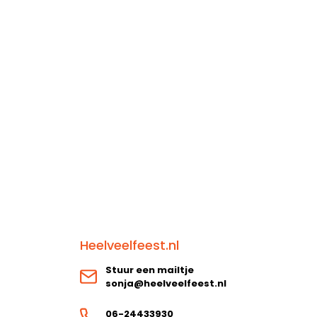
Heelveelfeest.nl
Stuur een mailtje
sonja@heelveelfeest.nl
06-24433930