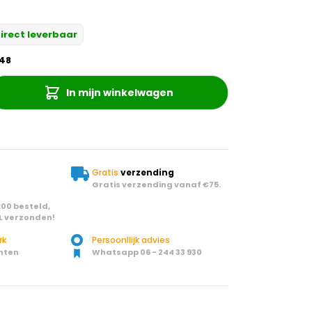
irect leverbaar
48
In mijn winkelwagen
Gratis
verzending
Gratis verzending vanaf €75.
00 besteld,
L verzonden!
rk
Persoonllijk advies
nten
Whatsapp 06 - 244 33 930