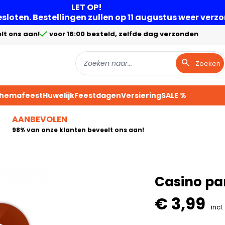
LET OP!
gesloten. Bestellingen zullen op 11 augustus weer ver
lt ons aan!
voor 16:00 besteld, zelfde dag verzonden
Zoeken
Themafeest
Huwelijk
Feestdagen
Versiering
SALE %
AANBEVOLEN
98% van onze klanten beveelt ons aan!
Casino pa
€ 3,99
incl