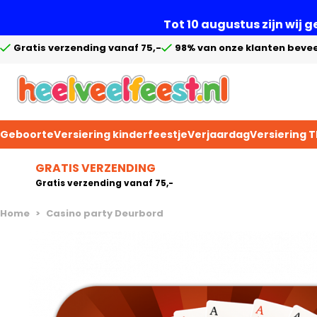
Tot 10 augustus zijn wij 
Gratis verzending vanaf 75,-
98% van onze klanten bevee
Geboorte
Versiering kinderfeestje
Verjaardag
Versiering 
Ga naar de inhoud
GRATIS VERZENDING
Gratis verzending vanaf 75,-
Home
>
Casino party Deurbord