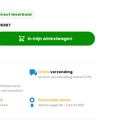
irect leverbaar
05057
In mijn winkelwagen
Gratis
verzending
Gratis verzending vanaf €75.
00 besteld,
L verzonden!
rk
Persoonllijk advies
nten
Whatsapp 06 - 244 33 930