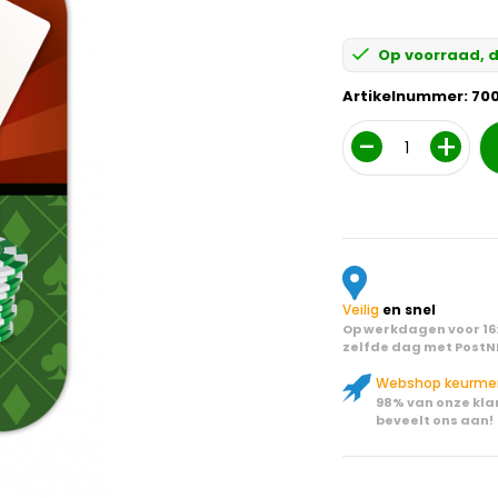
Op voorraad, d
Artikelnummer:
70
Aantal
Veilig
en snel
Op werkdagen voor 16:
zelfde dag met PostN
Webshop keurme
98% van onze kla
beveelt ons aan!