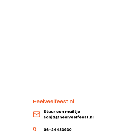
Heelveelfeest.nl
Stuur een mailtje
sonja@heelveelfeest.nl
06-24433930