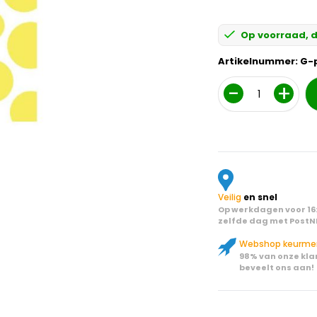
Op voorraad, d
Artikelnummer:
G-
Aantal
Veilig
en snel
Op werkdagen voor 16:
zelfde dag met PostN
Webshop keurme
98% van onze kla
beveelt ons aan!