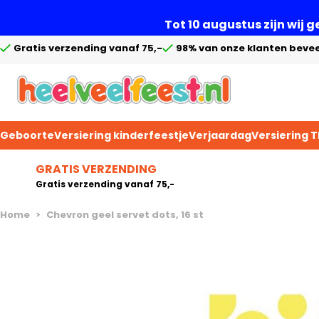
Tot 10 augustus zijn wij 
Gratis verzending vanaf 75,-
98% van onze klanten bevee
Geboorte
Versiering kinderfeestje
Verjaardag
Versiering 
Ga naar de inhoud
GRATIS VERZENDING
Gratis verzending vanaf 75,-
Home
>
Chevron geel servet dots, 16 st