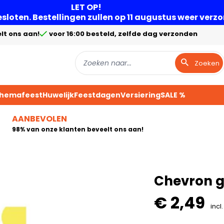
LET OP!
gesloten. Bestellingen zullen op 11 augustus weer ver
lt ons aan!
voor 16:00 besteld, zelfde dag verzonden
Zoeken
Themafeest
Huwelijk
Feestdagen
Versiering
SALE %
AANBEVOLEN
98% van onze klanten beveelt ons aan!
Chevron ge
€ 2,49
incl