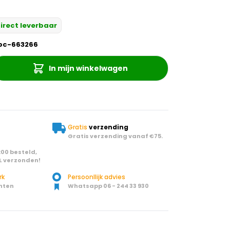
irect leverbaar
pc-663266
In mijn winkelwagen
Gratis
verzending
Gratis verzending vanaf €75.
00 besteld,
L verzonden!
rk
Persoonllijk advies
nten
Whatsapp 06 - 244 33 930