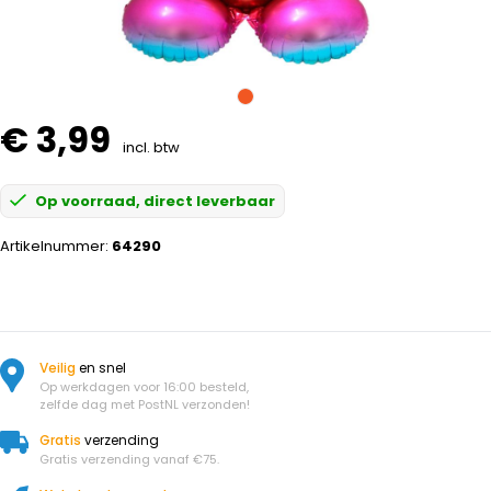
€ 3,99
incl. btw
Op voorraad, direct leverbaar
Artikelnummer:
64290
Veilig
en snel
Op werkdagen voor 16:00 besteld,
zelfde dag met PostNL verzonden!
Gratis
verzending
Gratis verzending vanaf €75.