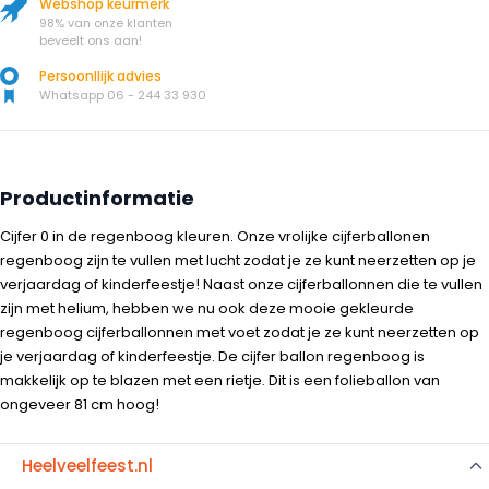
Webshop keurmerk
98% van onze klanten
beveelt ons aan!
Persoonllijk advies
Whatsapp 06 - 244 33 930
Productinformatie
Cijfer 0 in de regenboog kleuren. Onze vrolijke cijferballonen
regenboog zijn te vullen met lucht zodat je ze kunt neerzetten op je
verjaardag of kinderfeestje! Naast onze cijferballonnen die te vullen
zijn met helium, hebben we nu ook deze mooie gekleurde
regenboog cijferballonnen met voet zodat je ze kunt neerzetten op
je verjaardag of kinderfeestje. De cijfer ballon regenboog is
makkelijk op te blazen met een rietje. Dit is een folieballon van
ongeveer 81 cm hoog!
Heelveelfeest.nl