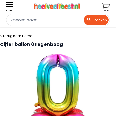
Wink
Menu
Zoeken
Ga naar de inhoud
< Terug naar Home
Cijfer ballon 0 regenboog