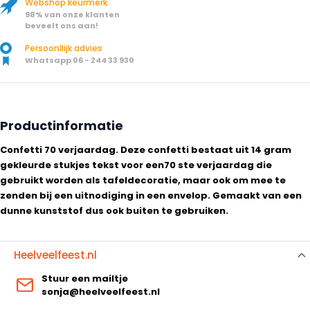
Webshop keurmerk
98% van onze klanten
beveelt ons aan!
Persoonllijk advies
Whatsapp 06 - 244 33 930
Productinformatie
Confetti 70 verjaardag. Deze confetti bestaat uit 14 gram
gekleurde stukjes tekst voor een70 ste verjaardag die
gebruikt worden als tafeldecoratie, maar ook om mee te
zenden bij een uitnodiging in een envelop. Gemaakt van een
dunne kunststof dus ook buiten te gebruiken.
Heelveelfeest.nl
Stuur een mailtje
sonja@heelveelfeest.nl