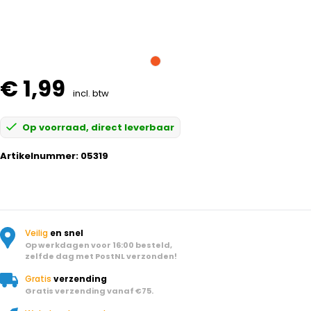
€ 1,99
incl. btw
Op voorraad, direct leverbaar
Artikelnummer:
05319
Veilig
en snel
Op werkdagen voor 16:00 besteld,
zelfde dag met PostNL verzonden!
Gratis
verzending
Gratis verzending vanaf €75.