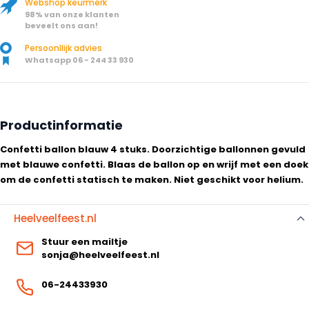
Webshop keurmerk
98% van onze klanten
beveelt ons aan!
Persoonllijk advies
Whatsapp 06 - 244 33 930
Productinformatie
Confetti ballon blauw 4 stuks. Doorzichtige ballonnen gevuld
met blauwe confetti. Blaas de ballon op en wrijf met een doek
om de confetti statisch te maken. Niet geschikt voor helium.
Heelveelfeest.nl
Stuur een mailtje
sonja@heelveelfeest.nl
06-24433930