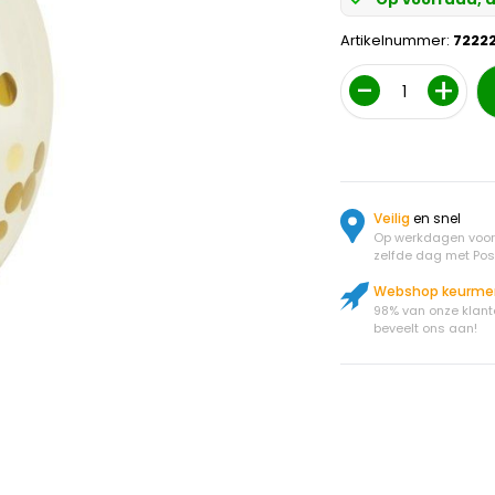
Artikelnummer:
7222
Aantal
Veilig
en snel
Op werkdagen voor 
zelfde dag met Pos
Webshop keurme
98% van onze klant
beveelt ons aan!