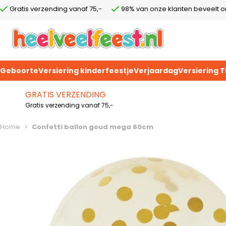
Gratis verzending vanaf 75,-
98% van onze klanten beveelt o
Geboorte
Versiering kinderfeestje
Verjaardag
Versiering 
Ga naar de inhoud
GRATIS VERZENDING
Gratis verzending vanaf 75,-
Home
>
Confetti ballon goud mega 60cm