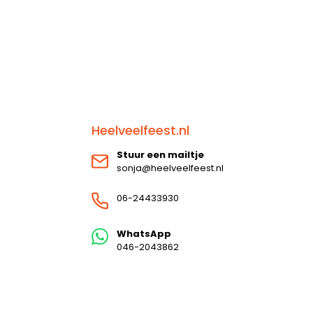
Heelveelfeest.nl
Stuur een mailtje
sonja@heelveelfeest.nl
06-24433930
WhatsApp
046-2043862