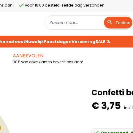
ns aan!
voor 16:00 besteld, zelfde dag verzonden
Zoeken
Themafeest
Huwelijk
Feestdagen
Versiering
SALE %
AANBEVOLEN
98% van onze klanten beveelt ons aan!
Confetti 
€ 3,75
incl.
Op voorraad, d