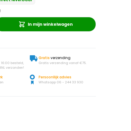
2
In mijn winkelwagen
Gratis
verzending
16:00 besteld,
Gratis verzending vanaf €75.
tNL verzonden!
rk
Persoonllijk advies
en
Whatsapp 06 - 244 33 930