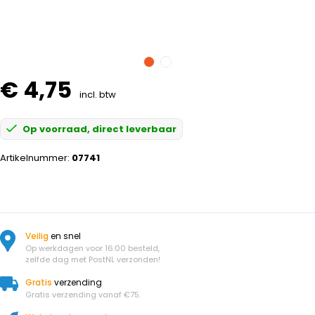
€ 4,75
incl. btw
Op voorraad, direct leverbaar
Artikelnummer:
07741
Veilig
en snel
Op werkdagen voor 16:00 besteld,
zelfde dag met PostNL verzonden!
Gratis
verzending
Gratis verzending vanaf €75.