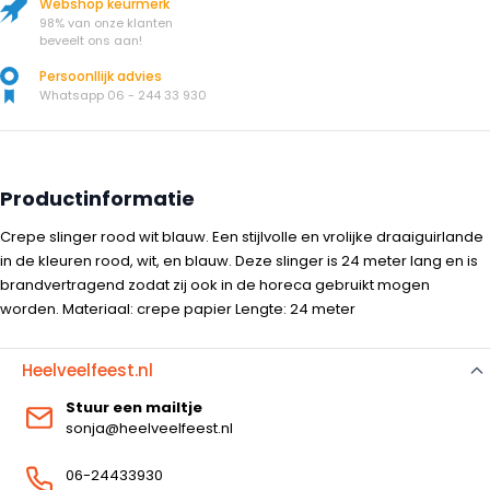
Webshop keurmerk
98% van onze klanten
beveelt ons aan!
Persoonllijk advies
Whatsapp 06 - 244 33 930
Productinformatie
Crepe slinger rood wit blauw. Een stijlvolle en vrolijke draaiguirlande
in de kleuren rood, wit, en blauw. Deze slinger is 24 meter lang en is
brandvertragend zodat zij ook in de horeca gebruikt mogen
worden. Materiaal: crepe papier Lengte: 24 meter
Heelveelfeest.nl
Stuur een mailtje
sonja@heelveelfeest.nl
06-24433930