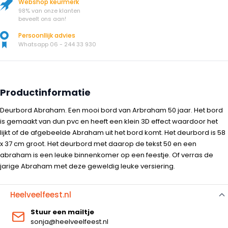
Webshop keurmerk
98% van onze klanten
beveelt ons aan!
Persoonllijk advies
Whatsapp 06 - 244 33 930
Productinformatie
Deurbord Abraham. Een mooi bord van Arbraham 50 jaar. Het bord
is gemaakt van dun pvc en heeft een klein 3D effect waardoor het
lijkt of de afgebeelde Abraham uit het bord komt. Het deurbord is 58
x 37 cm groot. Het deurbord met daarop de tekst 50 en een
abraham is een leuke binnenkomer op een feestje. Of verras de
jarige Abraham met deze geweldig leuke versiering.
Heelveelfeest.nl
Stuur een mailtje
sonja@heelveelfeest.nl