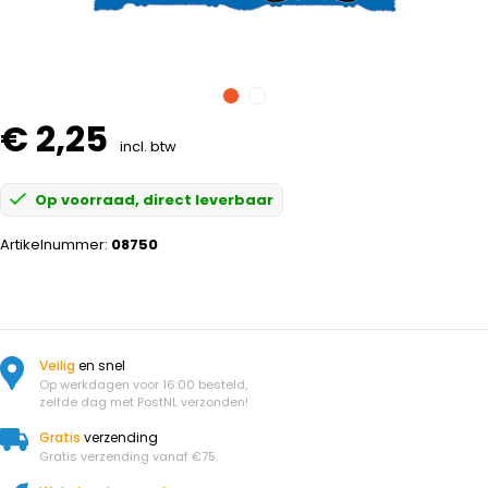
€ 2,25
incl. btw
Op voorraad, direct leverbaar
Artikelnummer:
08750
Veilig
en snel
Op werkdagen voor 16:00 besteld,
zelfde dag met PostNL verzonden!
Gratis
verzending
Gratis verzending vanaf €75.