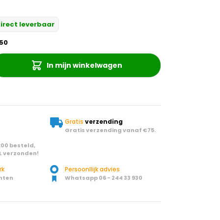
irect leverbaar
50
In mijn winkelwagen
Gratis
verzending
Gratis verzending vanaf €75.
00 besteld,
L verzonden!
rk
Persoonllijk advies
nten
Whatsapp 06 - 244 33 930