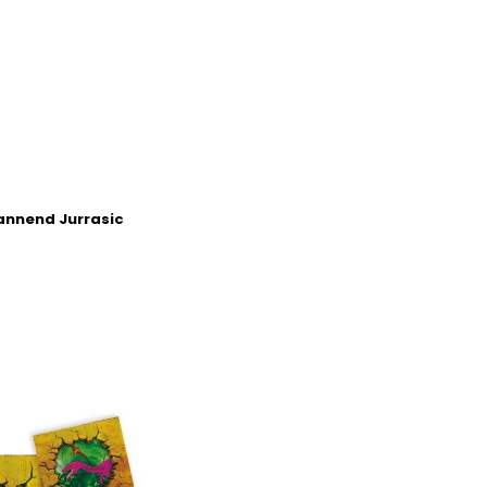
pannend Jurrasic
t