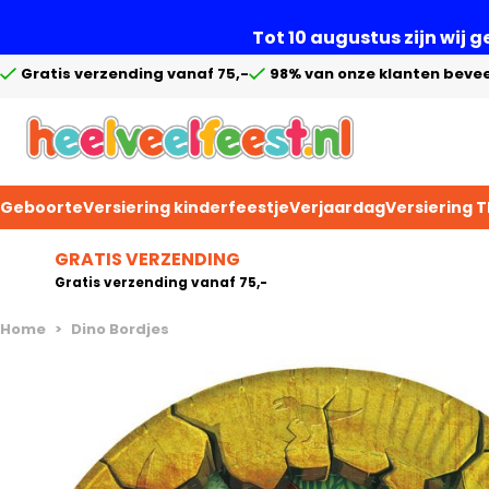
Tot 10 augustus zijn wij 
Gratis verzending vanaf 75,-
98% van onze klanten bevee
Geboorte
Versiering kinderfeestje
Verjaardag
Versiering 
Ga naar de inhoud
GRATIS VERZENDING
Gratis verzending vanaf 75,-
Home
>
Dino Bordjes