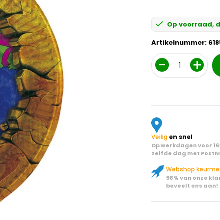
Op voorraad, d
Artikelnummer:
618
Aantal
Veilig
en snel
Op werkdagen voor 16:
zelfde dag met PostN
Webshop keurme
98% van onze kla
beveelt ons aan!