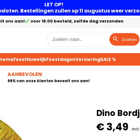
LET OP!
gesloten. Bestellingen zullen op 11 augustus weer ver
lt ons aan!
voor 16:00 besteld, zelfde dag verzonden
Zoeken
Themafeest
Huwelijk
Feestdagen
Versiering
SALE %
AANBEVOLEN
98% van onze klanten beveelt ons aan!
Dino Bord
€ 3,49
incl