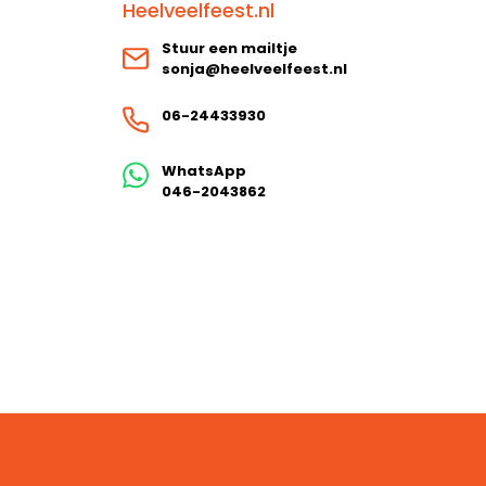
Heelveelfeest.nl
Stuur een mailtje
sonja@heelveelfeest.nl
06-24433930
WhatsApp
046-2043862