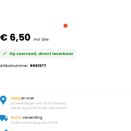
€ 6,50
incl. btw
Op voorraad, direct leverbaar
Artikelnummer:
9991377
Veilig
en snel
Op werkdagen voor 16:00 besteld,
zelfde dag met PostNL verzonden!
Gratis
verzending
Gratis verzending vanaf €75.