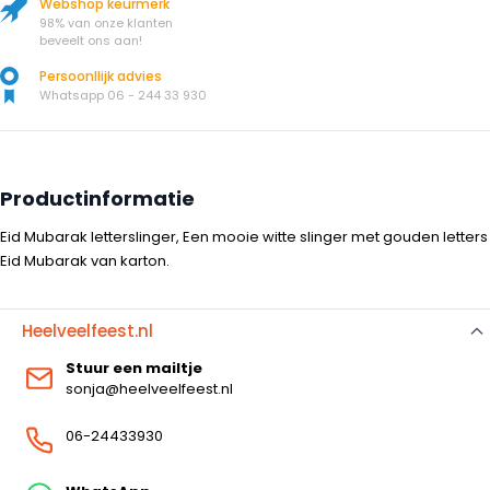
Webshop keurmerk
98% van onze klanten
beveelt ons aan!
Persoonllijk advies
Whatsapp 06 - 244 33 930
Productinformatie
Eid Mubarak letterslinger, Een mooie witte slinger met gouden letters
Eid Mubarak van karton.
Heelveelfeest.nl
Stuur een mailtje
sonja@heelveelfeest.nl
06-24433930