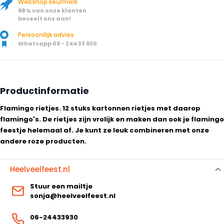
Webshop keurmerk
98% van onze klanten
beveelt ons aan!
Persoonllijk advies
Whatsapp 06 - 244 33 930
Productinformatie
Flamingo rietjes. 12 stuks kartonnen rietjes met daarop
flamingo's. De rietjes zijn vrolijk en maken dan ook je flamingo
feestje helemaal af. Je kunt ze leuk combineren met onze
andere roze producten.
Heelveelfeest.nl
Stuur een mailtje
sonja@heelveelfeest.nl
06-24433930