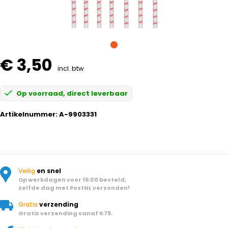
€ 3,50
incl. btw
Op voorraad, direct leverbaar
Artikelnummer:
A-9903331
Veilig
en snel
Op werkdagen voor 16:00 besteld,
zelfde dag met PostNL verzonden!
Gratis
verzending
Gratis verzending vanaf €75.