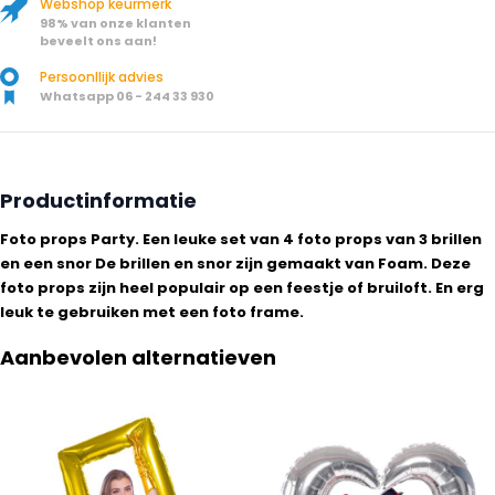
Webshop keurmerk
98% van onze klanten
beveelt ons aan!
Persoonllijk advies
Whatsapp 06 - 244 33 930
Productinformatie
Foto props Party. Een leuke set van 4 foto props van 3 brillen
en een snor De brillen en snor zijn gemaakt van Foam. Deze
foto props zijn heel populair op een feestje of bruiloft. En erg
leuk te gebruiken met een foto frame.
Aanbevolen alternatieven