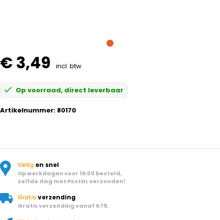
€ 3,49
incl. btw
Op voorraad, direct leverbaar
Artikelnummer:
80170
Veilig
en snel
Op werkdagen voor 16:00 besteld,
zelfde dag met PostNL verzonden!
Gratis
verzending
Gratis verzending vanaf €75.