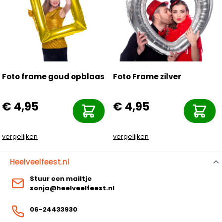
Foto frame goud opblaas
Foto Frame zilver
€ 4,95
€ 4,95
vergelijken
vergelijken
Heelveelfeest.nl
Stuur een mailtje
sonja@heelveelfeest.nl
06-24433930