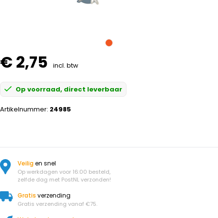
€ 2,75
incl. btw
Op voorraad, direct leverbaar
Artikelnummer:
24985
Veilig
en snel
Op werkdagen voor 16:00 besteld,
zelfde dag met PostNL verzonden!
Gratis
verzending
Gratis verzending vanaf €75.