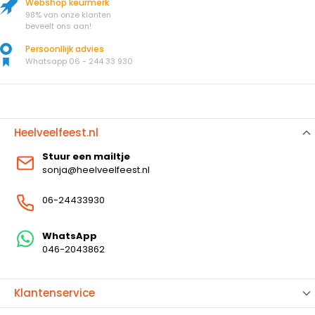
Webshop keurmerk
98% van onze klanten
beveelt ons aan!
Persoonllijk advies
Whatsapp 06 - 244 33 930
Heelveelfeest.nl
Stuur een mailtje
sonja@heelveelfeest.nl
06-24433930
WhatsApp
046-2043862
Klantenservice