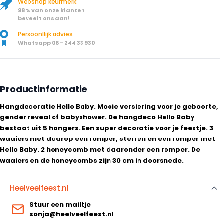
Webshop keurmerk
98% van onze klanten
beveelt ons aan!
Persoonllijk advies
Whatsapp 06 - 244 33 930
Productinformatie
Hangdecoratie Hello Baby. Mooie versiering voor je geboorte,
gender reveal of babyshower. De hangdeco Hello Baby
bestaat uit 5 hangers. Een super decoratie voor je feestje. 3
waaiers met daarop een romper, sterren en een romper met
Hello Baby. 2 honeycomb met daaronder een romper. De
waaiers en de honeycombs zijn 30 cm in doorsnede.
Heelveelfeest.nl
Stuur een mailtje
sonja@heelveelfeest.nl