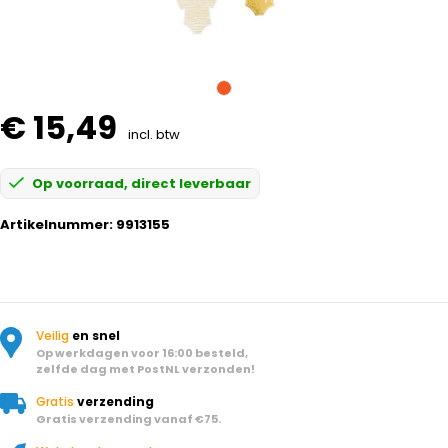
€ 15,49
incl. btw
Op voorraad, direct leverbaar
Artikelnummer:
9913155
Veilig
en snel
Op werkdagen voor 16:00 besteld,
zelfde dag met PostNL verzonden!
Gratis
verzending
Gratis verzending vanaf €75.