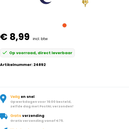
€ 8,99
incl. btw
Op voorraad, direct leverbaar
Artikelnummer:
24892
Veilig
en snel
Op werkdagen voor 16:00 besteld,
zelfde dag met PostNL verzonden!
Gratis
verzending
Gratis verzending vanaf €75.