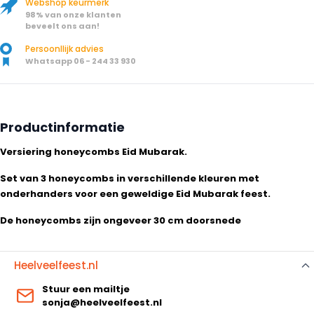
Webshop keurmerk
98% van onze klanten
beveelt ons aan!
Persoonllijk advies
Whatsapp 06 - 244 33 930
Productinformatie
Versiering honeycombs Eid Mubarak.
Set van 3 honeycombs in verschillende kleuren met
onderhanders voor een geweldige Eid Mubarak feest.
De honeycombs zijn ongeveer 30 cm doorsnede
Heelveelfeest.nl
Stuur een mailtje
sonja@heelveelfeest.nl