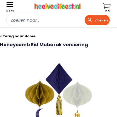
Wink
Menu
Zoeken
Ga naar de inhoud
< Terug naar Home
Honeycomb Eid Mubarak versiering