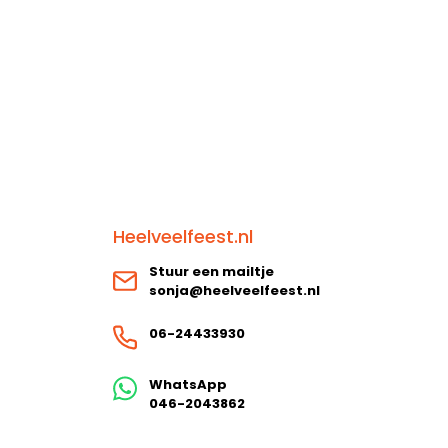
Heelveelfeest.nl
Stuur een mailtje
sonja@heelveelfeest.nl
06-24433930
WhatsApp
046-2043862