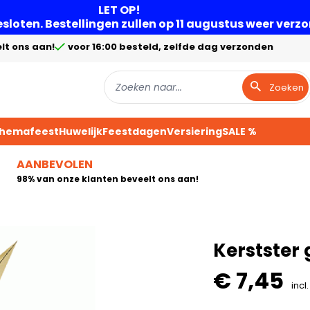
LET OP!
gesloten. Bestellingen zullen op 11 augustus weer ver
lt ons aan!
voor 16:00 besteld, zelfde dag verzonden
Zoeken
Themafeest
Huwelijk
Feestdagen
Versiering
SALE %
AANBEVOLEN
98% van onze klanten beveelt ons aan!
Kerstster
€ 7,45
incl