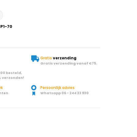
P1-70
Gratis
verzending
Gratis verzending vanaf €75.
00 besteld,
L verzonden!
rk
Persoonllijk advies
nten
Whatsapp 06 - 244 33 930