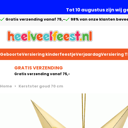
Tot 10 augustus zijn wij 
Gratis verzending vanaf 75,-
98% van onze klanten bevee
Geboorte
Versiering kinderfeestje
Verjaardag
Versiering 
Ga naar de inhoud
GRATIS VERZENDING
Gratis verzending vanaf 75,-
Home
>
Kerstster goud 70 cm