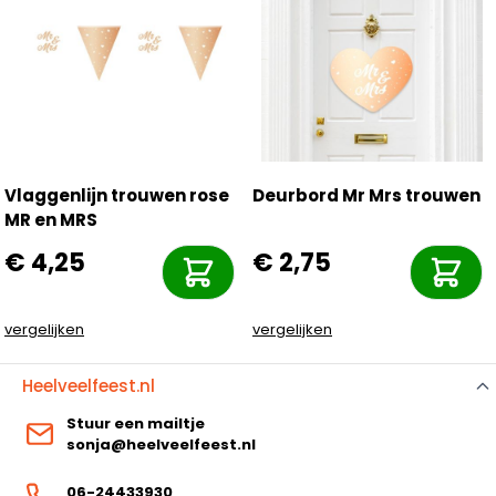
Vlaggenlijn trouwen rose
Deurbord Mr Mrs trouwen
MR en MRS
€ 4,25
€ 2,75
vergelijken
vergelijken
Heelveelfeest.nl
Stuur een mailtje
sonja@heelveelfeest.nl
06-24433930