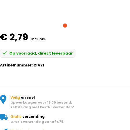
€ 2,79
incl. btw
Op voorraad, direct leverbaar
Artikelnummer:
21421
Veilig
en snel
Op werkdagen voor 16:00 besteld,
zelfde dag met PostNL verzonden!
Gratis
verzending
Gratis verzending vanaf €75.