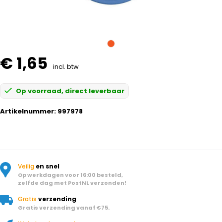
€ 1,65
incl. btw
Op voorraad, direct leverbaar
Artikelnummer:
997978
Veilig
en snel
Op werkdagen voor 16:00 besteld,
zelfde dag met PostNL verzonden!
Gratis
verzending
Gratis verzending vanaf €75.