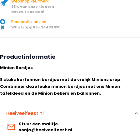
Webshop keurmerk
98% van onze klanten
beveelt ons aan!
Persoonllijk advies
Whatsapp 06 - 244 33 930
Productinformatie
Minion Bordjes
8 stuks kartonnen bordjes met de vrolijk Minions erop.
Combineer deze leuke minion bordjes met ons Minion
tafelkleed en de Minion bekers en ballonnen.
Heelveelfeest.nl
Stuur een mailtje
sonja@heelveelfeest.nl