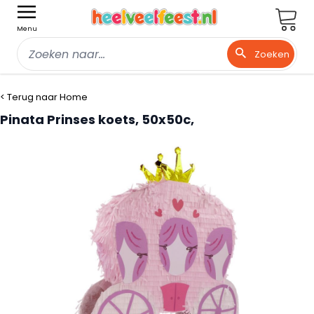
Wink
Menu
Zoeken
Ga naar de inhoud
< Terug naar Home
Pinata Prinses koets, 50x50c,