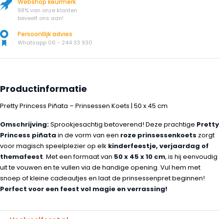
Webshop keurmerk
98% van onze klanten
beveelt ons aan!
Persoonllijk advies
Whatsapp 06 - 244 33 930
Productinformatie
Pretty Princess Piñata – Prinsessen Koets | 50 x 45 cm
Omschrijving:
Sprookjesachtig betoverend! Deze prachtige
Pretty
Princess piñata
in de vorm van een
roze prinsessenkoets
zorgt
voor magisch speelplezier op elk
kinderfeestje, verjaardag of
themafeest
. Met een formaat van
50 x 45 x 10 cm
, is hij eenvoudig
uit te vouwen en te vullen via de handige opening. Vul hem met
snoep of kleine cadeautjes en laat de prinsessenpret beginnen!
Perfect voor een feest vol magie en verrassing!