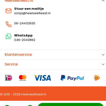
Heelveelfeest.nl
Stuur een mailtje
sonja@heelveelfeest.nl
06-24433930
WhatsApp
046-2043862
Klantenservice
Service
© 2015 - 2026 Heelveelfeest.nl
Aantal