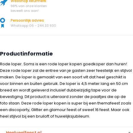
Webshop keurmerk
98% van onze klanten
beveelt ons aan!
Persoonllijk advies
Whatsapp 06 - 244 33 930
Productinformatie
Rode loper. Soms is een rode loper kopen goedkoper dan huren!
Deze rode loper zal de entree van je gasten zeer feestelijk en stijlvol
maken. De loper is gemaakt van een soort vilt dat heel geschikt is
voor binnen en buiten gebruik. De loper is 4,5 meter lang en 50 cm
breed en wordt geleverd inclusief dubbelzijdig tape voor de
bevestiging. Dit product is uiteraard zonder de paaltjes die op de
foto staan. Deze rode loper kopen is super bij een themafeest zoals
een discoparty, Glitter en glamour feest of sweet 16 feest. Maar ook
heel stijlvol bij een bruiloft of huwelijksjubileum.
Heelveelfeest.nl