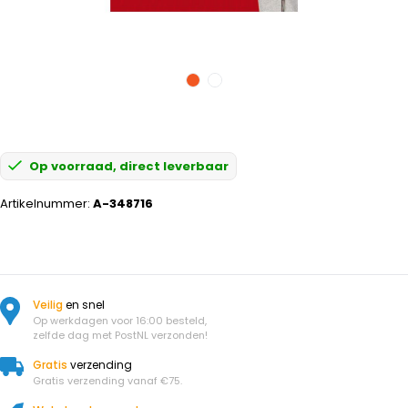
Op voorraad, direct leverbaar
Artikelnummer:
A-348716
Veilig
en snel
Op werkdagen voor 16:00 besteld,
zelfde dag met PostNL verzonden!
Gratis
verzending
Gratis verzending vanaf €75.