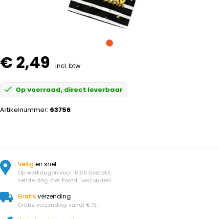
€ 2,49
incl. btw
Op voorraad, direct leverbaar
Artikelnummer:
63756
Veilig
en snel
Op werkdagen voor 16:00 besteld,
zelfde dag met PostNL verzonden!
Gratis
verzending
Gratis verzending vanaf €75.