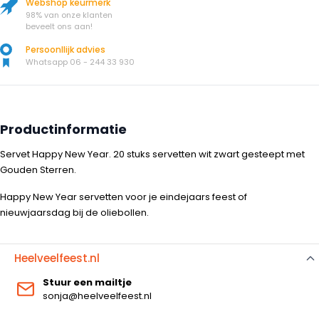
Webshop keurmerk
98% van onze klanten
beveelt ons aan!
Persoonllijk advies
Whatsapp 06 - 244 33 930
Productinformatie
Servet Happy New Year. 20 stuks servetten wit zwart gesteept met
Gouden Sterren.
Happy New Year servetten voor je eindejaars feest of
nieuwjaarsdag bij de oliebollen.
Heelveelfeest.nl
Stuur een mailtje
sonja@heelveelfeest.nl