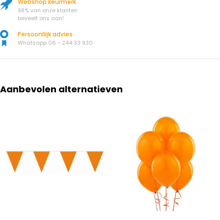
Webshop keurmerk
98% van onze klanten
beveelt ons aan!
Persoonllijk advies
Whatsapp 06 - 244 33 930
Aanbevolen alternatieven