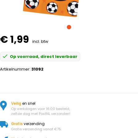
€ 1,99
incl. btw
Op voorraad, direct leverbaar
Artikelnummer:
31092
Veilig
en snel
Op werkdagen voor 16:00 besteld,
zelfde dag met PostNL verzonden!
Gratis
verzending
Gratis verzending vanaf €75.