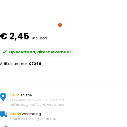
€ 2,45
incl. btw
Op voorraad, direct leverbaar
Artikelnummer:
07246
Veilig
en snel
Op werkdagen voor 16:00 besteld,
zelfde dag met PostNL verzonden!
Gratis
verzending
Gratis verzending vanaf €75.