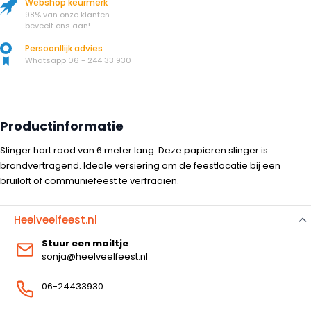
Webshop keurmerk
98% van onze klanten
beveelt ons aan!
Persoonllijk advies
Whatsapp 06 - 244 33 930
Productinformatie
Slinger hart rood van 6 meter lang. Deze papieren slinger is
brandvertragend. Ideale versiering om de feestlocatie bij een
bruiloft of communiefeest te verfraaien.
Heelveelfeest.nl
Stuur een mailtje
sonja@heelveelfeest.nl
06-24433930