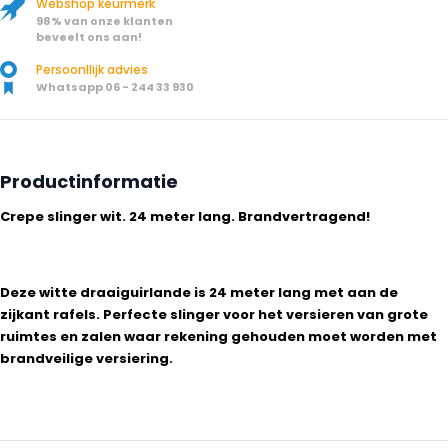
Webshop keurmerk
98% van onze klanten
beveelt ons aan!
Persoonllijk advies
Whatsapp 06 - 244 33 930
Productinformatie
Crepe slinger wit. 24 meter lang. Brandvertragend!
Deze witte draaiguirlande is 24 meter lang met aan de
zijkant rafels. Perfecte slinger voor het versieren van grote
ruimtes en zalen waar rekening gehouden moet worden met
brandveilige versiering.