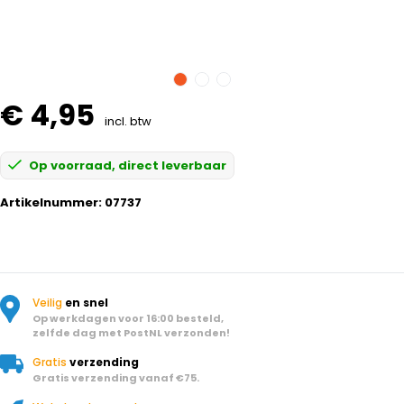
€ 4,95
incl. btw
Op voorraad, direct leverbaar
Artikelnummer:
07737
Veilig
en snel
Op werkdagen voor 16:00 besteld,
zelfde dag met PostNL verzonden!
Gratis
verzending
Gratis verzending vanaf €75.