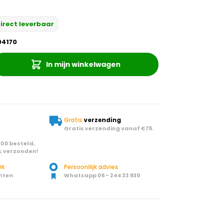
irect leverbaar
04170
In mijn winkelwagen
Gratis
verzending
Gratis verzending vanaf €75.
00 besteld,
L verzonden!
rk
Persoonllijk advies
nten
Whatsapp 06 - 244 33 930