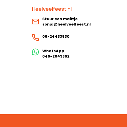
Heelveelfeest.nl
Stuur een mailtje
sonja@heelveelfeest.nl
06-24433930
WhatsApp
046-2043862