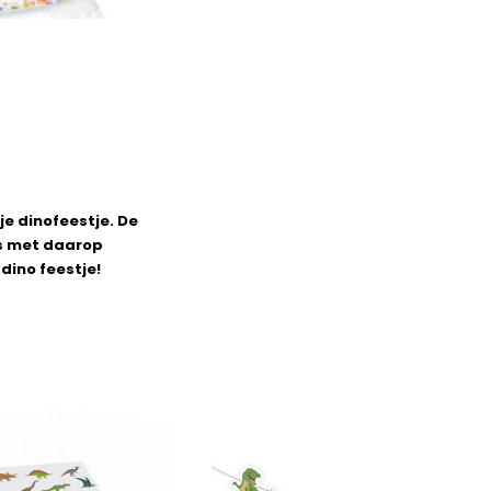
je dinofeestje. De
es met daarop
dino feestje!