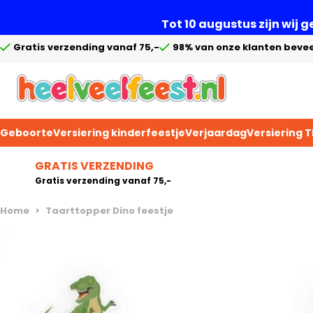
Tot 10 augustus zijn wij 
Gratis verzending vanaf 75,-
98% van onze klanten bevee
Geboorte
Versiering kinderfeestje
Verjaardag
Versiering 
Ga naar de inhoud
GRATIS VERZENDING
Gratis verzending vanaf 75,-
Home
>
Taarttopper Dino feestje