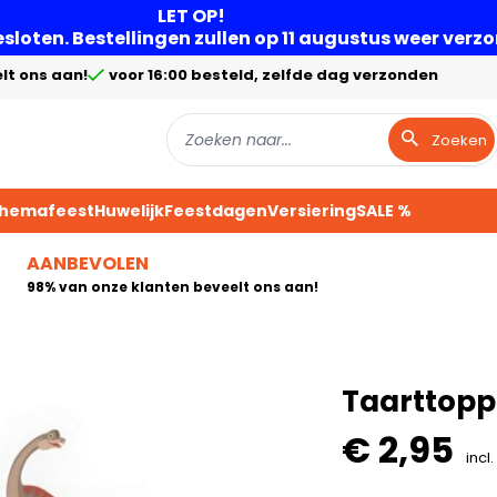
LET OP!
gesloten. Bestellingen zullen op 11 augustus weer ver
lt ons aan!
voor 16:00 besteld, zelfde dag verzonden
Zoeken
Themafeest
Huwelijk
Feestdagen
Versiering
SALE %
AANBEVOLEN
98% van onze klanten beveelt ons aan!
Taarttoppe
€ 2,95
incl