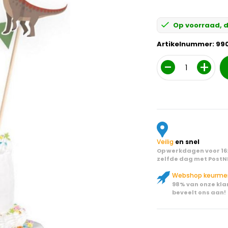
Op voorraad, d
Artikelnummer:
99
Aantal
Veilig
en snel
Op werkdagen voor 16:
zelfde dag met PostN
Webshop keurme
98% van onze kla
beveelt ons aan!