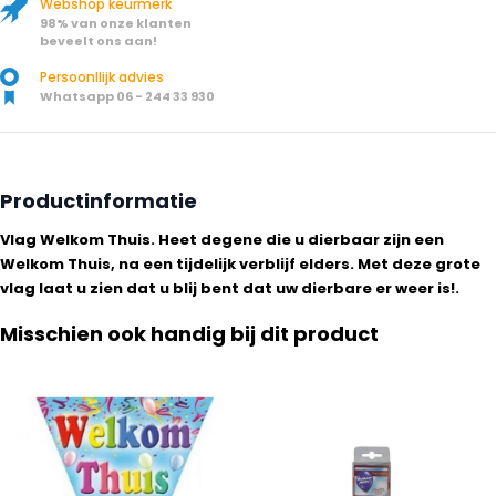
Webshop keurmerk
98% van onze klanten
beveelt ons aan!
Persoonllijk advies
Whatsapp 06 - 244 33 930
Productinformatie
Vlag Welkom Thuis. Heet degene die u dierbaar zijn een
Welkom Thuis, na een tijdelijk verblijf elders. Met deze grote
vlag laat u zien dat u blij bent dat uw dierbare er weer is!.
Misschien ook handig bij dit product