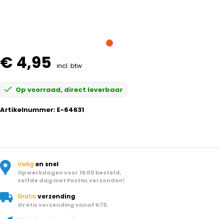
€ 4,95
incl. btw
Op voorraad, direct leverbaar
Artikelnummer:
E-64631
Veilig
en snel
Op werkdagen voor 16:00 besteld,
zelfde dag met PostNL verzonden!
Gratis
verzending
Gratis verzending vanaf €75.