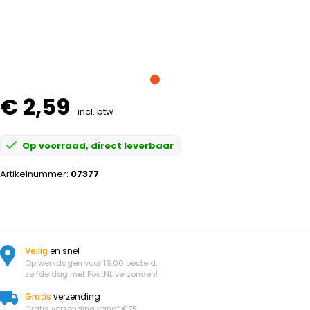
€ 2,59
incl. btw
Op voorraad, direct leverbaar
Artikelnummer:
07377
Veilig
en snel
Op werkdagen voor 16:00 besteld,
zelfde dag met PostNL verzonden!
Gratis
verzending
Gratis verzending vanaf €75.