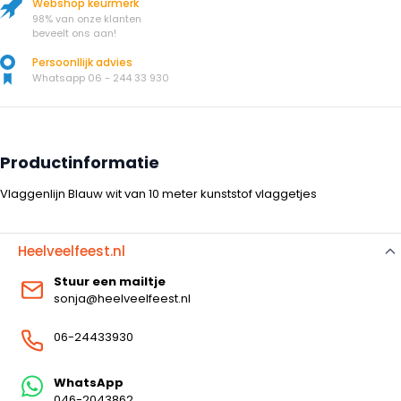
Webshop keurmerk
98% van onze klanten
beveelt ons aan!
Persoonllijk advies
Whatsapp 06 - 244 33 930
Productinformatie
Vlaggenlijn Blauw wit van 10 meter kunststof vlaggetjes
Heelveelfeest.nl
Stuur een mailtje
sonja@heelveelfeest.nl
06-24433930
WhatsApp
046-2043862