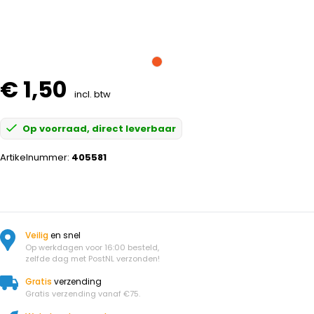
€ 1,50
incl. btw
Op voorraad, direct leverbaar
Artikelnummer:
405581
Veilig
en snel
Op werkdagen voor 16:00 besteld,
zelfde dag met PostNL verzonden!
Gratis
verzending
Gratis verzending vanaf €75.