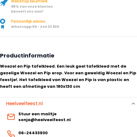
Webshop keurmerk
98% van onze klanten
beveelt ons aan!
Persoonllijk advies
Whatsapp 06 - 244 33 930
Productinformatie
Woezel en Pip tafelkleed. Een leuk geel tafelkleed met de
gezelige Woezel en Pip erop. Voor een geweldig Woezel en Pip
feestje!. Het tafelkleed van Woezel en Pip is van plastic en
heeft een afmetinge van 180x130 cm
Heelveelfeest.nl
Stuur een mailtje
sonja@heelveelfeest.nl
06-24433930