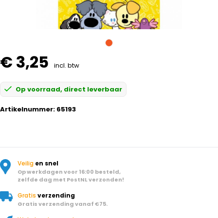
€ 3,25
incl. btw
Op voorraad, direct leverbaar
Artikelnummer:
65193
Veilig
en snel
Op werkdagen voor 16:00 besteld,
zelfde dag met PostNL verzonden!
Gratis
verzending
Gratis verzending vanaf €75.